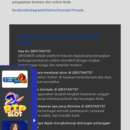
pengalaman bermain slot online Anda:
Facebook
Instagram
X(Twitter)
Youtube
Threads
Pertanyaan yang Sering Diajukan
(FAQ)
Apa itu QRISTANTE?
QRISTANTE adalah platform hiburan digital yang menyajikan
berbagai permainan online interaktif dengan tingkat
kemenangan tinggi dan tampilan modern.
Bagaimana cara membuat akun di QRISTANTE?
Cukup klik tombol 'Daftar' di halaman beranda kami dan ikuti
petunjuk untuk mendaftar.
Apakah aman bermain di QRISTANTE?
Ya, kami menggunakan langkah-langkah keamanan canggih
untuk melindungi informasi pribadi dan keuangan Anda.
Metode pembayaran apa yang diterima di QRISTANTE?
Kami menerima berbagai metode pembayaran, termasuk
kartu kredit, e-wallet, dan transfer bank.
Bagaimana saya dapat menghubungi dukungan pelanggan
QRISTANTE?