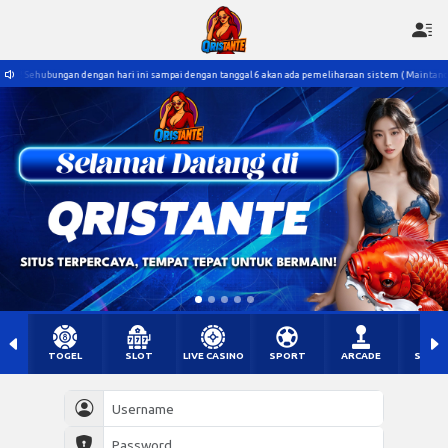
 Sehubungan dengan hari ini sampai dengan tanggal 6 akan ada pemeliharaan sistem ( Maintance ) u
TOGEL
SLOT
LIVE CASINO
SPORT
ARCADE
SABU