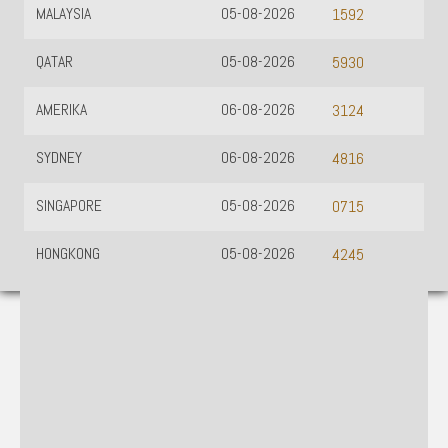
MALAYSIA
05-08-2026
1592
QATAR
05-08-2026
5930
AMERIKA
06-08-2026
3124
SYDNEY
06-08-2026
4816
SINGAPORE
05-08-2026
0715
HONGKONG
05-08-2026
4245