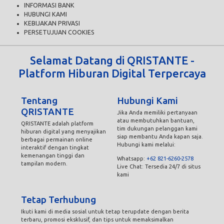
INFORMASI BANK
HUBUNGI KAMI
KEBIJAKAN PRIVASI
PERSETUJUAN COOKIES
Selamat Datang di QRISTANTE -
Platform Hiburan Digital Terpercaya
Tentang
Hubungi Kami
QRISTANTE
Jika Anda memiliki pertanyaan
atau membutuhkan bantuan,
QRISTANTE adalah platform
tim dukungan pelanggan kami
hiburan digital yang menyajikan
siap membantu Anda kapan saja.
berbagai permainan online
Hubungi kami melalui:
interaktif dengan tingkat
kemenangan tinggi dan
Whatsapp:
+62 821-6260-2578
tampilan modern.
Live Chat: Tersedia 24/7 di situs
kami
Tetap Terhubung
Ikuti kami di media sosial untuk tetap terupdate dengan berita
terbaru, promosi eksklusif, dan tips untuk memaksimalkan