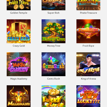
Golden Temple
Super Rich
Pirate Treasure
Crazy Gold
Money Tree
Fruit Ripe
Magic Academy
Gems Rush
King of Arena