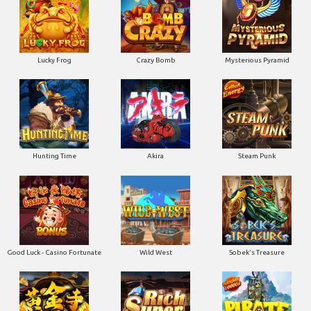
Lucky Frog
Crazy Bomb
Mysterious Pyramid
Hunting Time
Akira
Steam Punk
Good Luck - Casino Fortunate
Wild West
Sobek's Treasure