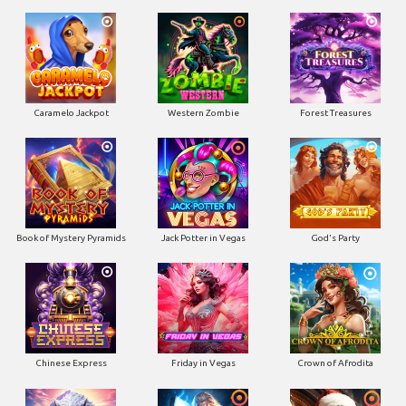
Caramelo Jackpot
Western Zombie
Forest Treasures
Book of Mystery Pyramids
Jack Potter in Vegas
God's Party
Chinese Express
Friday in Vegas
Crown of Afrodita