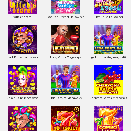
Witch's Secret
Don Papu Sweet Halloween
Juicy Crush Halloween
Jack Potter Halloween
Lucky Punch Megaways
Liga Fortuna Megaways PRO
Joker Coins Megaways
Liga Fortuna Megaways
Chervona Kalyna Megaways