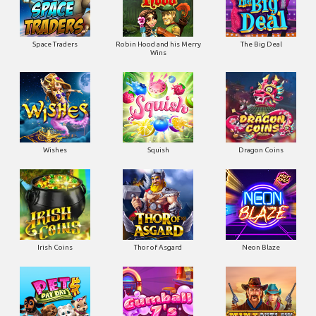
Space Traders
Robin Hood and his Merry
The Big Deal
Wins
Wishes
Squish
Dragon Coins
Irish Coins
Thor of Asgard
Neon Blaze