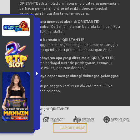
QRISTANTE adalah platform hiburan digital yang menyajikan
berbagai permainan online interaktif dengan tingkat
kemenangan tinggi dan tampilan modern.
Bagaimana cara membuat akun di QRISTANTE?
Cukup klik tombol 'Daftar' di halaman beranda kami dan ikuti
petunjuk untuk mendaftar.
Apakah aman bermain di QRISTANTE?
Ya, kami menggunakan langkah-langkah keamanan canggih
untuk melindungi informasi pribadi dan keuangan Anda.
Metode pembayaran apa yang diterima di QRISTANTE?
Kami menerima berbagai metode pembayaran, termasuk
kartu kredit, e-wallet, dan transfer bank.
Bagaimana saya dapat menghubungi dukungan pelanggan
QRISTANTE?
Tim dukungan pelanggan kami tersedia 24/7 melalui live
chat, email, dan telepon.
© 2015 - 2026 Copyright QRISTANTE.
All Rights Reserved.
LAPOR PUSAT