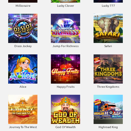
Millionaire
Lucky Clover
Lucky 777
Disco Jockey
Jump For Richness
Safari
Alice
Happy Fruits
Three Kingdoms
Journey To The West
God Of Wealth
Highroad King