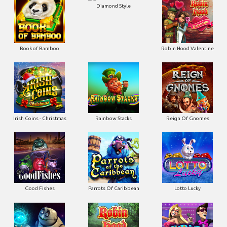
Diamond Style
Book of Bamboo
Robin Hood Valentine
Irish Coins - Christmas
Rainbow Stacks
Reign Of Gnomes
Good Fishes
Parrots Of Caribbean
Lotto Lucky