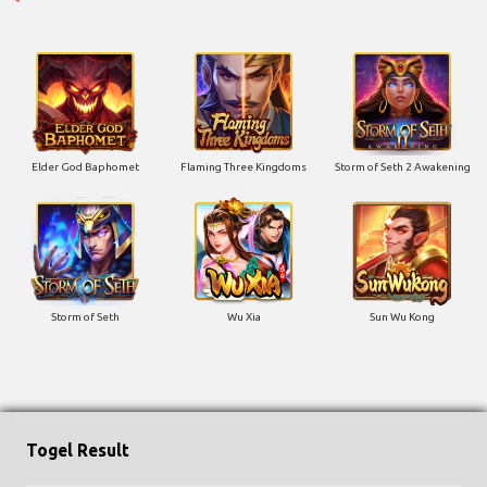
Elder God Baphomet
Flaming Three Kingdoms
Storm of Seth 2 Awakening
Storm of Seth
Wu Xia
Sun Wu Kong
Togel Result