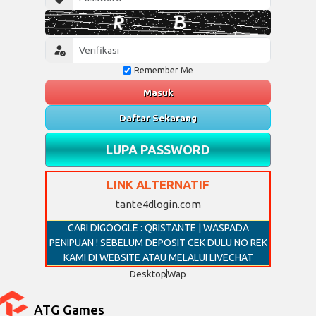
Remember Me
Masuk
Daftar Sekarang
LUPA PASSWORD
LINK ALTERNATIF
tante4dlogin.com
CARI DIGOOGLE : QRISTANTE | WASPADA
PENIPUAN ! SEBELUM DEPOSIT CEK DULU NO REK
KAMI DI WEBSITE ATAU MELALUI LIVECHAT
Desktop
Wap
ATG Games