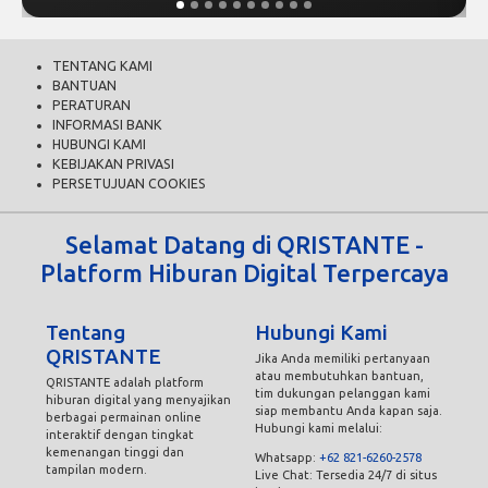
TENTANG KAMI
BANTUAN
PERATURAN
INFORMASI BANK
HUBUNGI KAMI
KEBIJAKAN PRIVASI
PERSETUJUAN COOKIES
Selamat Datang di QRISTANTE -
Platform Hiburan Digital Terpercaya
Tentang
Hubungi Kami
QRISTANTE
Jika Anda memiliki pertanyaan
atau membutuhkan bantuan,
QRISTANTE adalah platform
tim dukungan pelanggan kami
hiburan digital yang menyajikan
siap membantu Anda kapan saja.
berbagai permainan online
Hubungi kami melalui:
interaktif dengan tingkat
kemenangan tinggi dan
Whatsapp:
+62 821-6260-2578
tampilan modern.
Live Chat: Tersedia 24/7 di situs