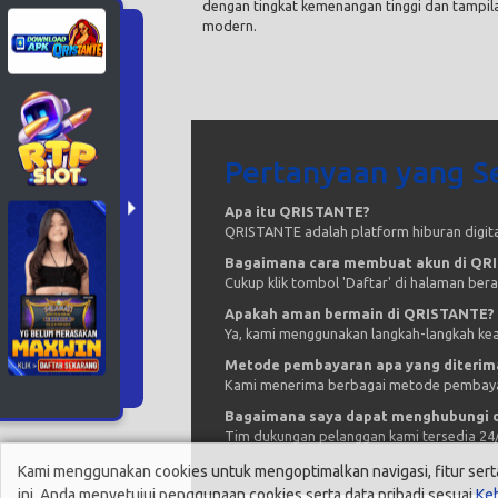
dengan tingkat kemenangan tinggi dan tampil
modern.
Pertanyaan yang S
Apa itu QRISTANTE?
QRISTANTE adalah platform hiburan digita
Bagaimana cara membuat akun di QR
Cukup klik tombol 'Daftar' di halaman ber
Apakah aman bermain di QRISTANTE?
Ya, kami menggunakan langkah-langkah kea
Metode pembayaran apa yang diterim
Kami menerima berbagai metode pembayaran
Bagaimana saya dapat menghubungi 
Tim dukungan pelanggan kami tersedia 24/7 
Kami menggunakan cookies untuk mengoptimalkan navigasi, fitur serta
ini, Anda menyetujui penggunaan cookies serta data pribadi sesuai
Keb