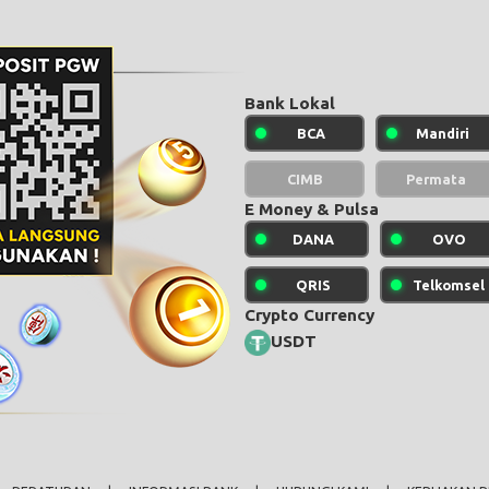
Bank Lokal
BCA
Mandiri
CIMB
Permata
E Money & Pulsa
DANA
OVO
QRIS
Telkomsel
Crypto Currency
USDT