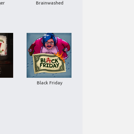
ger
Brainwashed
Black Friday