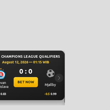
FOOTBALL F24 INTERNATIONAL
FRIENDLY
August 8, 2026 — 02:45 WIB
0 : 0
Next
BET NOW
Italy
e-Croatia
0
-0.76
0.00
0.52