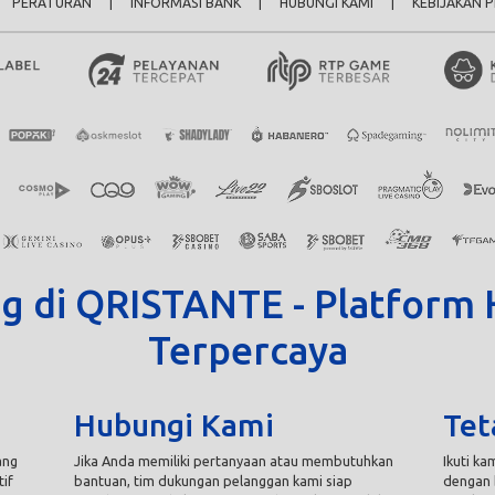
PERATURAN
|
INFORMASI BANK
|
HUBUNGI KAMI
|
KEBIJAKAN P
g di QRISTANTE - Platform H
Terpercaya
Hubungi Kami
Tet
ang
Jika Anda memiliki pertanyaan atau membutuhkan
Ikuti ka
tif
bantuan, tim dukungan pelanggan kami siap
dengan b