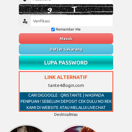
Remember Me
Masuk
Daftar Sekarang
LUPA PASSWORD
LINK ALTERNATIF
tante4dlogin.com
CARI DIGOOGLE : QRISTANTE | WASPADA
PENIPUAN ! SEBELUM DEPOSIT CEK DULU NO REK
KAMI DI WEBSITE ATAU MELALUI LIVECHAT
Desktop
Wap